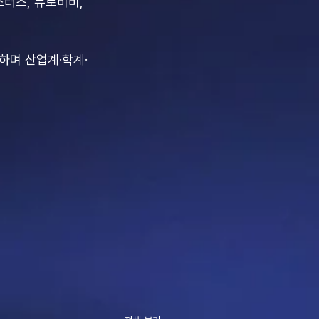
캥스터즈, 뉴로비비, 
최하며 산업계·학계·