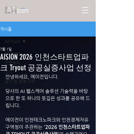
게시물
All Posts
7월 1일
All Posts
AISION 2026 인천스타트업파
언론보도
크 Tryout 공공실증사업 선정
소식
안녕하세요, 에이전입니다.
설치 및 운영 사례
당사의 AI 헬스케어 솔루션 기술력을 바탕
으로 한 또 하나의 뜻깊은 성과를 공유해 드
립니다.
에이전이 인천테크노파크와 인천경제자유
구역청이 주관하는
 '2026 인천스타트업파