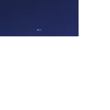
댓글 2개
댓글을 입력하세요.
에이전, 스포츠산업 예비초
에이전, '2026 
기창업지원사업 협약 체결
대축전' 부대 행
종료!
최신순
roeyoonji2
3일 전
This thread has reminded me how useful it 