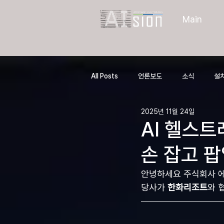
Main
All Posts
언론보도
소식
설치
2025년 11월 24일
AI 헬스
손 잡고 팝
안녕하세요 주식회사 
당사가 
한화리조트
와 