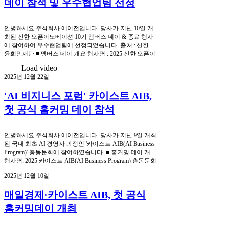
데이 참석 및 우수협업팀 선정
과 PoC를 진행한 17개 우수 협업팀을 만나볼 텐데요. 각 팀
은 실증 결과부터 실제 사업 적용 사례, 그리고 향후 확장
가능성까지 함께 제시하며 이번 오픈이노베이션이 만들어
안녕하세요 주식회사 에이전입니다. 당사가 지난 10일 개
낸 밀도 있는 협업의 가치를 공유했어요. ✔ 'ifez 인천경제
최된 신한 오픈이노베이션 10기 멤버스 데이 & 종료 행사
자유구역청' 우수 협업팀 ▲ '신한 오픈이노베이션' 10기 우
에 참여하여 우수협업팀에 선정되었습니다. 출처 : 신한금
수 협업팀 '위브렐라', '에이전' ✔ 에이전
융희망재단 ■ 멤버스 데이 개요 행사명 : 2025 신한 오픈이
노베이션 1ㅐ기 멤버스데이 & 종료행사 일시 : 2025년 12
Load video
월 10일 (수) 장소 : 신한 스퀘어 브릿지 인천 주관 : 신한 금
2025년 12월 22일
융 그룹, 신한 금융 희망 재단 ■ 신한 오픈 이노베이션 신한
금융 그룹에서 주관하는 신한 스퀘어브릿지 오픈이노베이
'AI 비지니스 포럼' 카이스트 AIB,
션은 선정된 스타트업에게 대기업과의 협업 기회를 제공
하여 구체적인 사업화 방안을 모색하고 협업 기업과의 실
첫 공식 홈커밍 데이 참석
직적 기술 검증 및 사업화 추진을 지원하는 프로그램입니
다. 사업 고도화 지원 방식으로는 전담코치를 통한 1:1 멘
토링, 프라이빗 IR 기회 제공 등의 프로그램을 경험할 수
안녕하세요 주식회사 에이전입니다. 당사가 지난 9일 개최
있습니다. ■ 멤버스 데이 목적 및 의의 이번 행사는 수요기
된 국내 최초 AI 경영자 과정인 '카이스트 AIB(AI Business
업 참여 스타트업 간 네트워킹의 장
Program)' 총동문회에 참여하였습니다. ■ 홈커밍 데이 개요
행사명: 2025 카이스트 AIB(AI Business Program) 총동문회
일시 : 2025년 12월 09일 (화) 장소: 경기도 과천 일성아이
2025년 12월 10일
에스 본사 9층 주최: 카이스트 AIB 총동문회 ■ 카이스트
AIB KAIST AIB는 매일경제와 KAIST가 공동 개설한 국내
매일경제·카이스트 AIB, 첫 공식
최초 AI 경영자 과정으로, ' 생성형 AI와 데이터는 새로운
통화 '라는 철학 아래 AI 기초, 데이터 기반 의사결정, 신사
홈커밍데이 개최
업 전략, 투자까지 전 과정을 아우르는 실전형 강좌를 다루
는 과정이다. ■ 홈커밍 행사 목적 및 의의 이번 행사는 동문