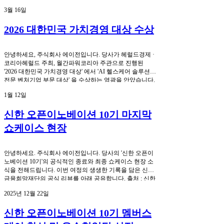
3월 16일
2026 대한민국 가치경영 대상 수상
안녕하세요, 주식회사 에이전입니다. 당사가 헤럴드경제 ·
코리아헤럴드 주최, 월간파워코리아 주관으로 진행된
'2026 대한민국 가치경영 대상' 에서 'AI 헬스케어 솔루션
전문 벤처기업 부문 대상' 을 수상하는 영광을 안았습니다.
지난해 '존경받는 기업 대상'에 이어 올해 '가치경영 대
1월 12일
상'까지 수상하며, 에이전의 기술력과 사회적 가치를 다시
한번 인정받게 되었습니다. ■ 시상식 개요 시상식명 : 2026
신한 오픈이노베이션 10기 마지막
제 13회 대한민국 가치경영대상 일시: 2026년 3월 13일(금)
장소: 한국프레스센터 주최: 헤럴드경제, 코리아헤럴드 주
쇼케이스 현장
관: 월간 파워코리아 수상 부문: AI 헬스케어 솔루션 전문
벤처기업 부문 대상 ■ 수상 배경 AX(AI Transformation) 시
대에 부합하는 포용형 AI 헬스케어 플랫폼 구현 ■ 주요 성
안녕하세요. 주식회사 에이전입니다. 당사의 '신한 오픈이
과 KTR 시험 결과 자세 추정 정확도 mAP 98% 달성 GS 소
노베이션 10기'의 공식적인 종료와 최종 쇼케이스 현장 소
프트웨어 품질 1등급 획득 KAIST 선정 '국내 12대 혁
식을 전해드립니다. 이번 여정의 생생한 기록을 담은 신한
금융희망재단의 공식 리뷰를 아래 공유합니다. 출처 : 신한
금융희망재단 공식 블로그 총 17개 스타트업이 6개 수요기
2025년 12월 22일
업과 PoC를 확정하며 의미 있는 협업 성과를 이룬 '신한 오
픈이노베이션' 10기가 지난 12월, 그간의 여정을 돌아보는
신한 오픈이노베이션 10기 멤버스
종료 행사와 함께 성황리에 막을 내렸어요. 이제 본격적으
로 '신한 오픈이노베이션' 10기 프로그램을 통해 수요기업