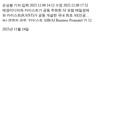
간 AI 관련 법률•투자 이슈와 비지니스 전략을 공유하고자
손성봉 기자 입력 2025.12.08 14:12 수정 2025.12.08 17:52
진행되었다. 또한 이번 홈커밍 데이 행상를 통해 동문들 간
매경미디어와 카이스트가 공동 주최한 AI 포럼 매일경제
네트워킹을 넘어
와 카이스트(KAIST)가 공동 개설한 국내 최초 AI(인공지
능) 경영자 과정 ‘카이스트 AIB(AI Business Program)’가 12
월 9일(화), 첫 번째 공식 홈커밍데이를 개최한다. 카이스
2025년 11월 24일
트 AIB는 “생성형 AI와 데이터는 새로운 통화가 된다”는
철학 아래, AI 기초 이해부터 데이터 기반 의사결정, 신사
AI 헬스트레이너 포메이전, 한화리
업 전략, 투자까지 실전 중심 커리큘럼으로 운영되는 경영
자 교육 프로그램이다. 여현덕 카이스트 G-School 원장이
조트 경주와 손 잡고 팝업 행사
주임교수를 맡고 있으며, 삼성·LG·현대차·SKT 등 국내 주
요 기업 리더 300명 이상이 수료했고, 현재 10기가 운영 중
이다. 이번 홈커밍데이는 그간의 동문들이 한 자리에 모이
안녕하세요 주식회사 에이전입니다. 당사가 한화리조트와
는 행사로 동문간의 AI 비즈니스 생태계를 연결하는 플랫
협업하여 AI 헬스트레이너 포메이전 팝업을 진행하였습니
폼의 장으로 기대된다. 행사를 후원하고 있는 윤석
다 ■ 행사 개요 행사 기간 : 2025.11.14 ~ 2025.11.23 내용 :
에이전 브랜드 팝업 행사 진행을 통한 포메이전 체험 제공
성과 : 200명 내외 방문 및 체험 프로그램 : AI 체형측정 /
3
/
8
AI 트레이너 / AI 챌린지 배틀 에이전의 두 번째 브랜드 팝
업을 통해 어린아이부터 어른들까지 모두가 함께 즐길 수
있는 브랜드 경험을 전달할 수 있었습니다.이번 행사에서
는 가족 단위 방문객이 많아 전 연령대의 다양한 사용 패턴
을 가까이에서 관찰하며, 앞으로 더 정확하고 정교한 서비
스를 제공하기 위한 소중한 시간을 보낼 수 있었습니다. 앞
으로도 누구나 건강하게 운동을 즐길 수 있는 환경과 접점
을 만들어가기 위해 노력하는 주식회사 에이전이 되겠습
니다 참여해주신 모든 분들께 감사드립니다.